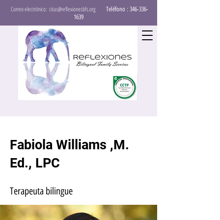
Correo electrónico:
citas@reflexionesbfs.org
Teléfono
: 346-336-
1639
Fabiola Williams ,M.
Ed., LPC
Terapeuta bilingue