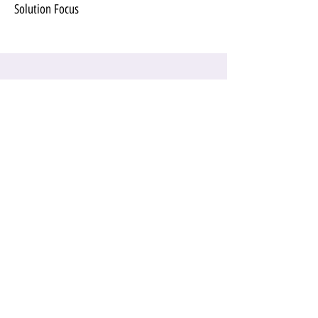
Solution Focus
Contacto
BOOK AN APPOINTMENT
ENVÍANOS UN
HORARIO DE
LLAMANOS
APERTURA
CORREO
ELECTRÓNICO